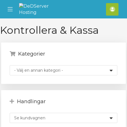
se
Mobile
Kont
ile
Menu
nu
Kontrollera & Kassa
Kategorier
Handlingar