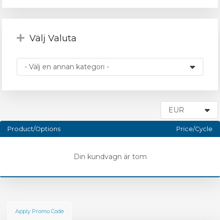
Välj Valuta
gnen
Product/Options
Price/Cycle
Din kundvagn är tom
Apply Promo Code