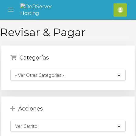
se
Mobile
Cuen
ile
Menu
nu
Revisar & Pagar
Categorías
Acciones