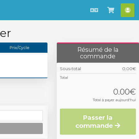
Français
Afficher
Esp
le
cli
er
panier
Prix/Cycle
Résumé de la
commande
Sous-total
0.00€
Total
0.00€
Total à payer aujourd'hui
Passer la
commande