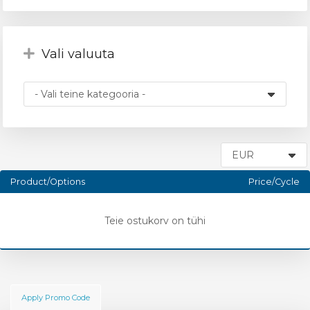
Vali valuuta
vi
Product/Options
Price/Cycle
Teie ostukorv on tühi
Apply Promo Code