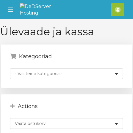
se
Mobile
Kont
ile
Menu
nu
Ülevaade ja kassa
Kategooriad
Actions