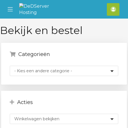
se
Mobile
Acco
ile
Menu
nu
Bekijk en bestel
Categorieën
Acties