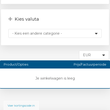
wagen
Kies valuta
n
Product/Opties
Prijs/Factuurperiode
Je winkelwagen is leeg
Voer kortingscode in