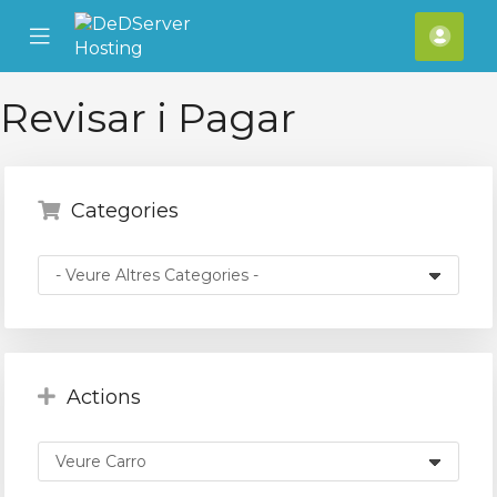
se
Mobile
Com
ile
Menu
nu
Revisar i Pagar
Categories
Actions