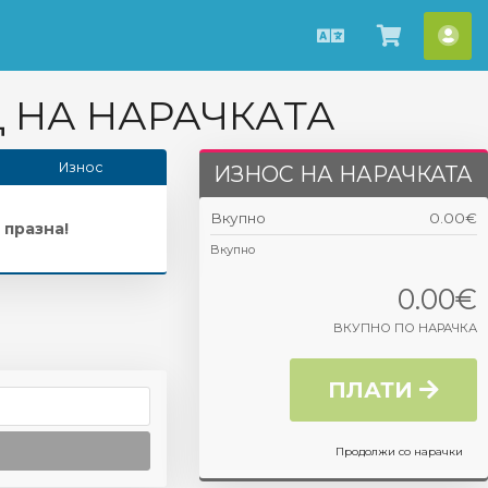
Macedonian
Потрош
Ва
кошнич
сме
 НА НАРАЧКАТА
Износ
ИЗНОС НА НАРАЧКАТА
Вкупно
0.00€
 празна!
Вкупно
0.00€
ВКУПНО ПО НАРАЧКА
ПЛАТИ
Продолжи со нарачки