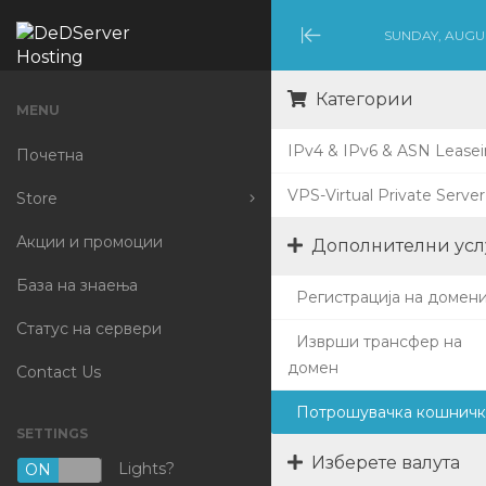
SUNDAY, AUGUS
Minimize
Menu
Категории
MENU
IPv4 & IPv6 & ASN Lease
Почетна
VPS-Virtual Private Server
Store
Акции и промоции
Browse All
Дополнителни усл
База на знаења
IPv4 & IPv6 & ASN
Регистрација на домен
Leaseing
Статус на сервери
Изврши трансфер на
VPS-Virtual Private
домен
Contact Us
Server
Потрошувачка кошничк
Регистрирајте нов
SETTINGS
домен
Изберете валута
Lights?
ON
OFF
Трансфер на домени