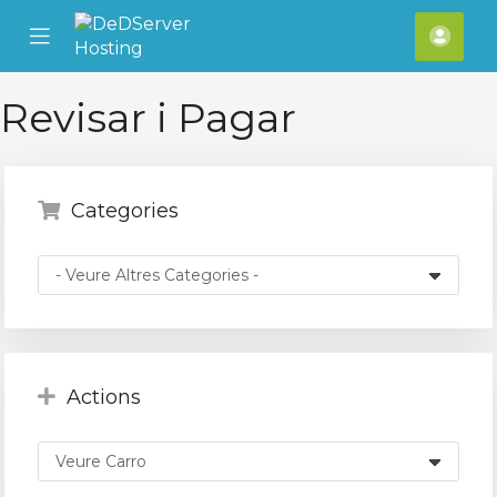
se
Mobile
Com
ile
Menu
nu
Revisar i Pagar
Categories
Actions