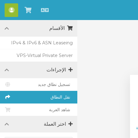
العربية
شاهد
الحس
العربة
الأقسام
IPv4 & IPv6 & ASN Leaseing
VPS-Virtual Private Server
الإجراءات
تسجيل نطاق جديد
نقل النطاق
شاهد العربة
اختر العملة